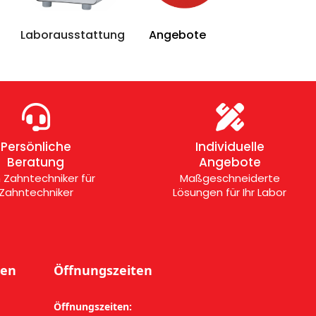
Laborausstattung
Angebote
Persönliche
Individuelle
Beratung
Angebote
Zahntechniker für
Maßgeschneiderte
Zahntechniker
Lösungen für Ihr Labor
nen
Öffnungszeiten
Öffnungszeiten: