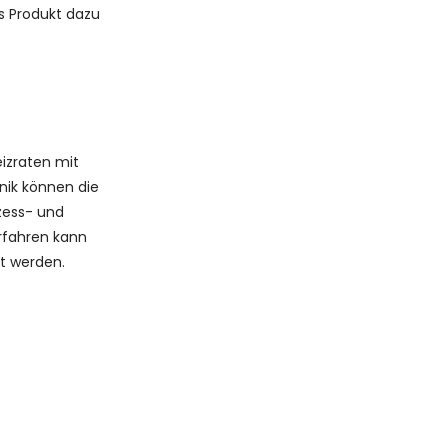
s Produkt dazu
eizraten mit
nik können die
zess- und
erfahren kann
t werden.