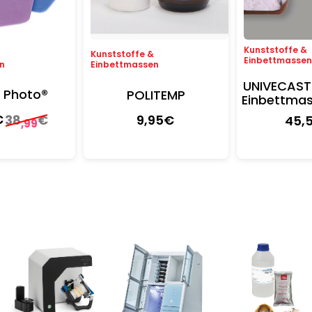
Kunststoffe &
&
Kunststoffe &
Einbettmasse
n
Einbettmassen
UNIVECAST
 Photo®
POLITEMP
Einbettma
€
38
€
9
,95
€
45
,
,99