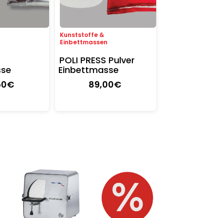
Kunststoffe &
n
Einbettmassen
POLI PRESS Pulver
sse
Einbettmasse
50
€
89
,00
€