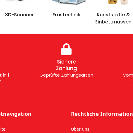
3D-Scanner
Frästechnik
Kunststoffe &
Einbettmassen
Sichere
Zahlung
 in 1-
Geprüfte Zahlungsarten
Vom 
r
tnavigation
Rechtliche Informatio
ite
Über uns