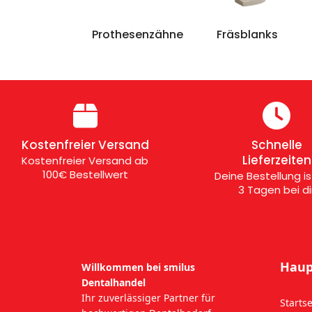
Prothesenzähne
Fräsblanks
Kostenfreier Versand
Schnelle
Lieferzeiten
Kostenfreier Versand ab
100€ Bestellwert
Deine Bestellung ist
3 Tagen bei di
Haup
Willkommen bei smilus
Dentalhandel
Ihr zuverlässiger Partner für
Startse