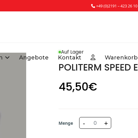
+49 (0)2191 – 423 26 10
Auf Lager
n
Angebote
Kontakt
Warenkorb
POLITERM SPEED 
45
,50
€
-
+
Menge